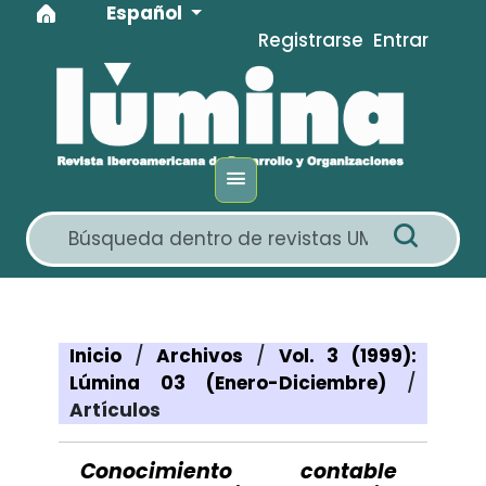
Idioma
Ir al menú de navegación principal
Ir al contenido principal
Ir al pie de página del sitio
Español
Registrarse
Entrar
Inicio
/
Archivos
/
Vol. 3 (1999):
Lúmina 03 (Enero-Diciembre)
/
Artículos
Conocimiento contable