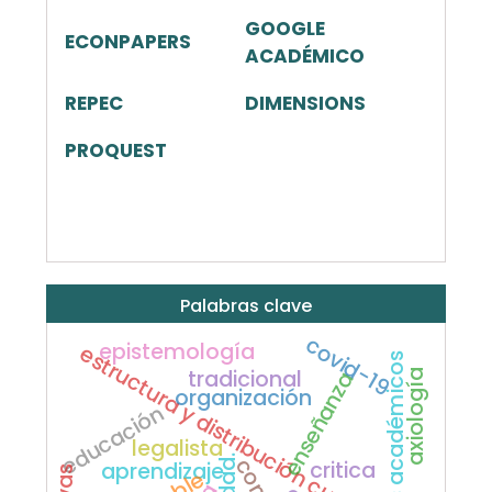
GOOGLE
ECONPAPERS
ACADÉMICO
REPEC
DIMENSIONS
PROQUEST
Palabras clave
covid-19
epistemología
estructura y distribución curricular
créditos académicos
tradicional
axiología
enseñanza
organización
educación
legalista
critica
aprendizaje