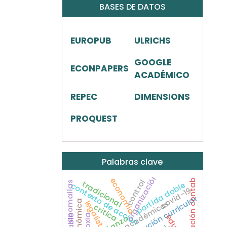
BASES DE DATOS
EUROPUB
ULRICHS
GOOGLE
ECONPAPERS
ACADÉMICO
REPEC
DIMENSIONS
PROQUEST
Palabras clave
investigación contable
organización
economía
control
tradicional
anomalías
partida doble
contexto de acción
covid-19
créditos académicos
legalista
critica