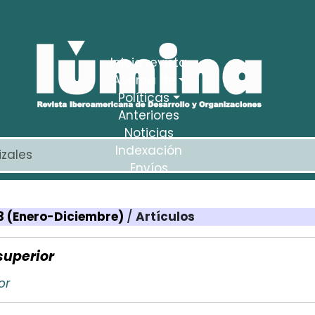
Inicio revista
Acerca de
Políticas
Anteriores
Noticias
Indexación
Envíos
Estadísticas
03 (Enero-Diciembre)
/
Artículos
superior
or