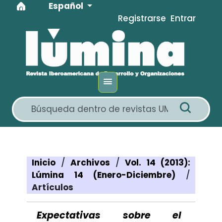
Idioma
Ir al menú de navegación principal
Ir al contenido principal
Ir al pie de página del sitio
Español
Registrarse
Entrar
Inicio
/
Archivos
/
Vol. 14 (2013):
Lúmina 14 (Enero-Diciembre)
/
Artículos
Expectativas sobre el