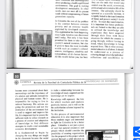
Síguenos
MEDIOS UMANIZALES
UMedia
Canal UM
UMFM Radio
Revistas
Podcast
Directorio