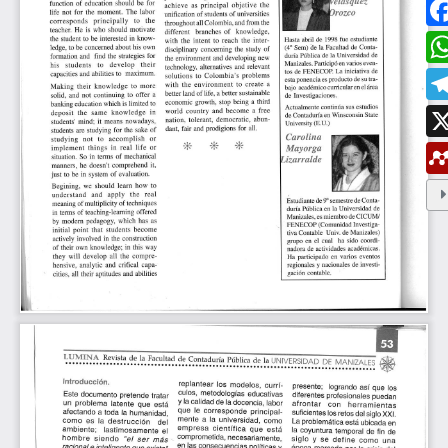
ESTUDIAR EN LA UMANIZALES
Pregrados
Especializaciones
Maestrías
Doctorados
Educación continuada
Video Institucional
Universidad en el Campo
Consultorio Jurídico
NORMATIVAS
Autoridades