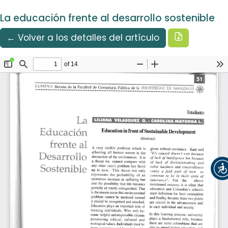
Idioma
Ir al menú de navegación principal
Ir al contenido principal
Ir al pie de página del sitio
Español
La educación frente al desarrollo sostenible
Registrarse
Entrar
Descargar
← Volver a los detalles del artículo