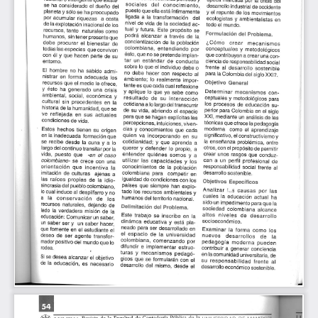
Transparencia y acceso a la información
pública
Reglamentos
Resoluciones
Acuerdos
Gestión Integral
Derechos pecuniarios y valores de
matrícula
Permanencia ESAL
Calendario Académico
Rutas de atención
Este portal usa cookies para mejorar su experiencia de
usuario. Al utilizar nuestro sitio web, usted acepta nuestra
Política de cookies.