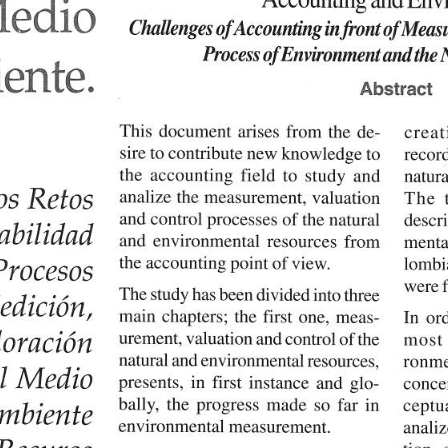
UMANIZALES
ESTUDIAR EN LA UMANIZ
Pregrados
Especializaciones
io
Maestrías
Doctorados
Educación continuada
o
Video Institucional
Universidad en el Campo
Consultorio Jurídico