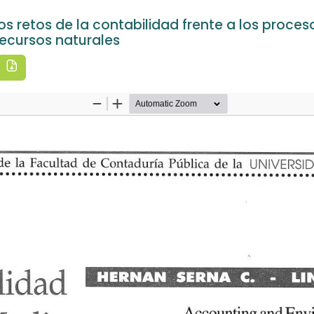
s retos de la contabilidad frente a los proces
recursos naturales
Inicio revista
Descargar PDF
Acerca de
Políticas
Anteriores
Noticias
Indexación
Envíos
Estadísticas