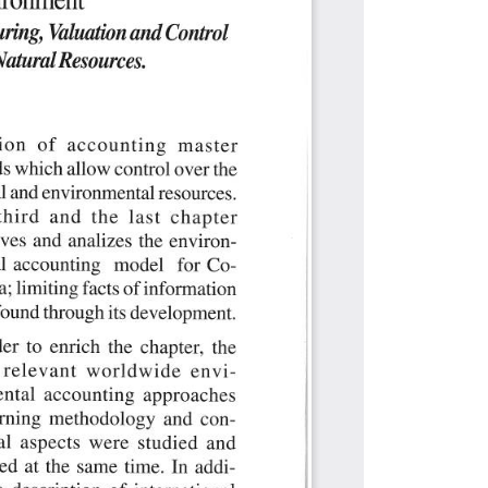
ALES
NORMATIVAS
Autoridades
Transparencia y acceso a la
información pública
Reglamentos
Resoluciones
Acuerdos
Gestión Integral
Derechos pecuniarios y valores de
matrícula
Permanencia ESAL
Calendario Académico
Rutas de atención