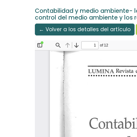
Idioma
Ir al menú de navegación principal
Ir al contenido principal
Ir al pie de página del sitio
Español
Contabilidad y medio ambiente- lo
control del medio ambiente y los 
← Volver a los detalles del artículo