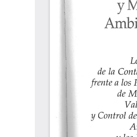
MEDIOS 
UMedia
Canal UM
Síguenos
UMFM Rad
Revistas
Podcast
Directori