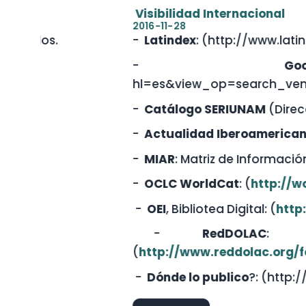
Visibilidad Internacional
2016-11-28
-
Latindex
: (http://www.latindex.org/latind
-
Google Sc
hl=es&view_op=search_venues&vq=venta
-
Catálogo SERIUNAM
(Dirección de Bibliot
-
Actualidad Iberoamericana
: (
http://www
-
MIAR
: Matriz de Información para el Anális
-
OCLC WorldCat
: (
http://worldcat.org/ti
-
OEI
, Bibliotea Digital: (
http://www.oei.es/
-
RedDOLAC
: Red de Doce
(
http://www.reddolac.org/forum/topics/r
-
Dónde lo publico
?: (http://www.dondelo