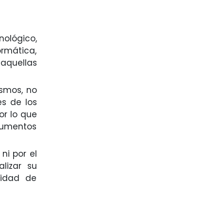
ológico,
rmática,
 aquellas
ismos, no
es de los
or lo que
ocumentos
ni por el
lizar su
sidad de