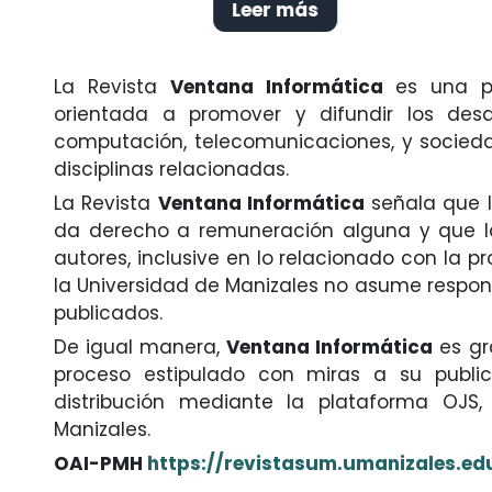
Leer más acerca de Visibilidad I
Leer más
La Revista
Ventana Informática
es una pu
orientada a promover y difundir los desar
computación, telecomunicaciones, y socieda
disciplinas relacionadas.
La Revista
Ventana Informática
señala que l
da derecho a remuneración alguna y que la 
autores, inclusive en lo relacionado con la p
la Universidad de Manizales no asume respon
publicados.
De igual manera,
Ventana Informática
es gra
proceso estipulado con miras a su publi
distribución mediante la plataforma OJS, 
Manizales.
OAI-PMH
https://revistasum.umanizales.ed