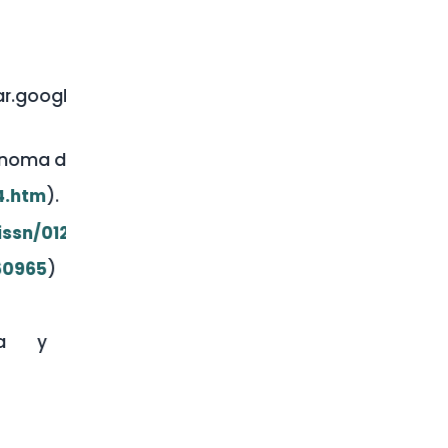
tions?
o).
).
ribe: