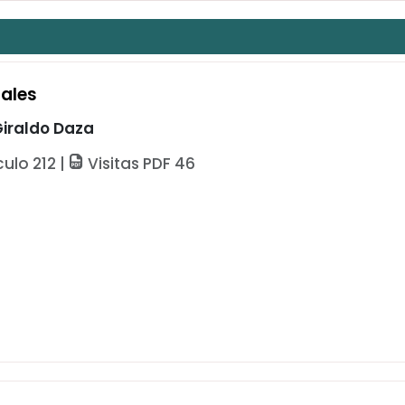
iales
Giraldo Daza
culo 212 |
Visitas PDF 46