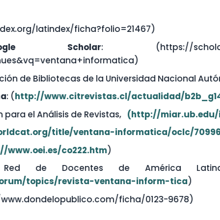
ex/ficha?folio=21467)
holar
: (https://scholar.google.es/cita
na+informatica)
ecas de la Universidad Nacional Autónoma de Méxic
.citrevistas.cl/actualidad/b2b_g14.htm
).
is de Revistas,
(http://miar.ub.edu/issn/0123-9678
tle/ventana-informatica/oclc/709960965
)
co222.htm
)
ntes de América Latina y del Ca
evista-ventana-inform-tica
)
publico.com/ficha/0123-9678)