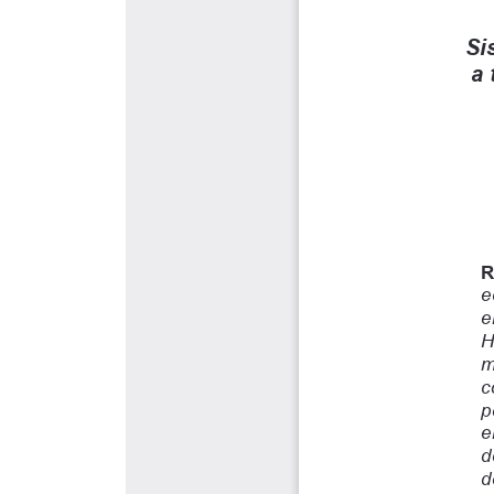
MEDIOS 
UMedia
Canal UM
Síguenos
UMFM Rad
Revistas
Podcast
Directori