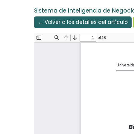
Idioma
Ir al menú de navegación principal
Ir al contenido principal
Ir al pie de página del sitio
Español
Sistema de Inteligencia de Negoc
← Volver a los detalles del artículo