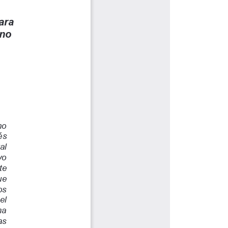
ALES
NORMATIVAS
Autoridades
Transparencia y acceso a la
información pública
Reglamentos
Resoluciones
Acuerdos
Gestión Integral
Derechos pecuniarios y valores de
matrícula
Permanencia ESAL
Calendario Académico
Rutas de atención