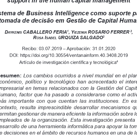
UMANIZALES
ESTUDIAR EN LA UMANIZ
Pregrados
Especializaciones
io
Maestrías
Doctorados
Educación continuada
o
Video Institucional
Universidad en el Campo
Consultorio Jurídico