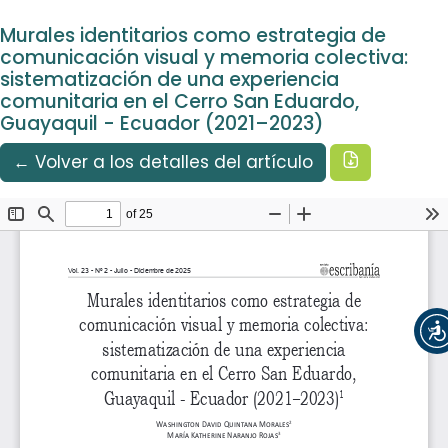
Idioma
Ir al menú de navegación principal
Ir al contenido principal
Ir al pie de página del sitio
Español
Murales identitarios como estrategia de
Registrarse
Entrar
comunicación visual y memoria colectiva:
sistematización de una experiencia
comunitaria en el Cerro San Eduardo,
Guayaquil - Ecuador (2021–2023)
Descargar
← Volver a los detalles del artículo