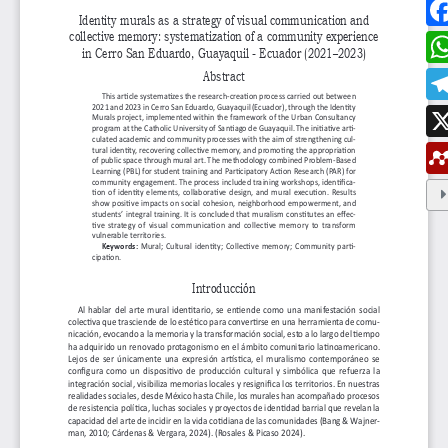
ESTUDIAR EN LA UMANIZALES
Pregrados
Especializaciones
Maestrías
Doctorados
Educación continuada
Video Institucional
Universidad en el Campo
Consultorio Jurídico
NORMATIVAS
Autoridades