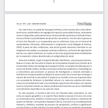
Transparencia y acceso a la información
pública
Reglamentos
Resoluciones
Acuerdos
Gestión Integral
Derechos pecuniarios y valores de
matrícula
Permanencia ESAL
Calendario Académico
Rutas de atención
Este portal usa cookies para mejorar su experiencia de
usuario. Al utilizar nuestro sitio web, usted acepta nuestra
Política de cookies.