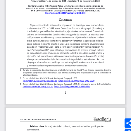
Síguenos
MEDIOS UMANIZALES
UMedia
Canal UM
UMFM Radio
Revistas
Podcast
Directorio