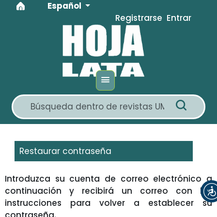
Idioma
Ir al menú de navegación principal
Ir al contenido principal
Ir al pie de página del sitio
Español
Registrarse
Entrar
Restaurar contraseña
Introduzca su cuenta de correo electrónico a
continuación y recibirá un correo con las
instrucciones para volver a establecer su
contraseña.