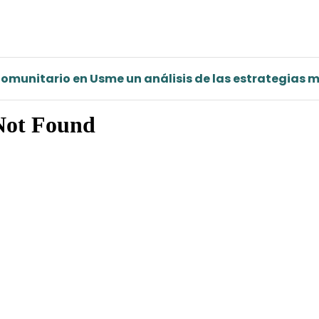
omunitario en Usme un análisis de las estrategias 
Inicio revista
Archivos
Acerca de
Buenas prácticas éticas y editoriales
Estadísticas