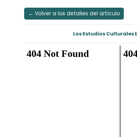
Idioma
Ir al menú de navegación principal
Ir al contenido principal
Ir al pie de página del sitio
Español
← Volver a los detalles del artículo
Los Estudios Culturales 