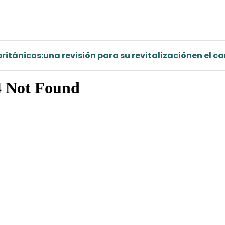
británicos:una revisión para su revitalizaciónen el
Inicio revista
Archivos
Acerca de
Buenas prácticas éticas y editoriales
Estadísticas