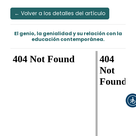
Idioma
Ir al menú de navegación principal
Ir al contenido principal
Ir al pie de página del sitio
Español
Registrarse
Entrar
← Volver a los detalles del artículo
El genio, la genialidad y su relación con la
educación contemporánea.