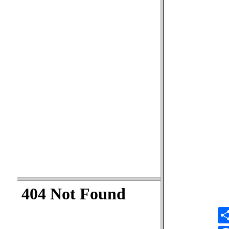
Síguenos
MEDIOS UMANIZALES
UMedia
Canal UM
UMFM Radio
Revistas
Podcast
Directorio