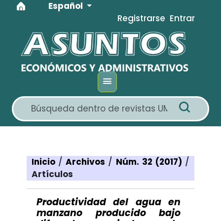
Idioma
Ir al menú de navegación principal
Ir al contenido principal
Ir al pie de página del sitio
Español
Registrarse
Entrar
Inicio
/
Archivos
/
Núm. 32 (2017)
/
Artículos
Productividad del agua en
manzano producido bajo