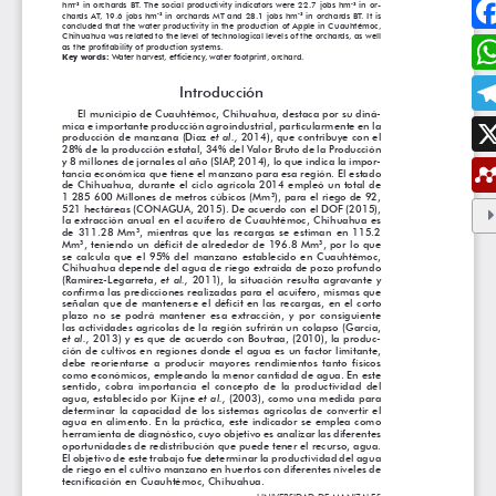
ESTUDIAR EN LA UMANIZALES
Pregrados
Especializaciones
Maestrías
Doctorados
Educación continuada
Video Institucional
Universidad en el Campo
Consultorio Jurídico
NORMATIVAS
Autoridades