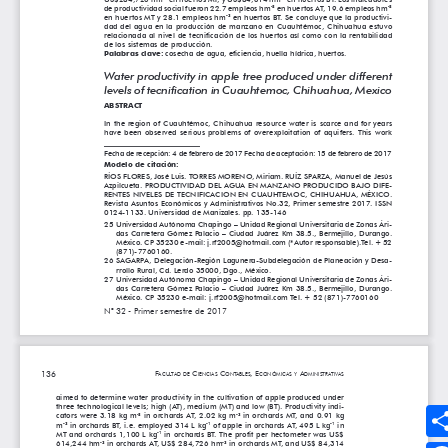
Síguenos
MEDIOS UMANIZALES
UMedia
Canal UM
UMFM Radio
Revistas
Podcast
Directorio