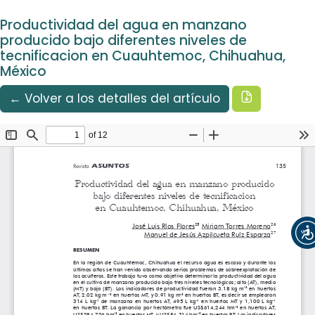
Idioma
Ir al menú de navegación principal
Ir al contenido principal
Ir al pie de página del sitio
Español
Productividad del agua en manzano
Registrarse
Entrar
producido bajo diferentes niveles de
tecnificacion en Cuauhtemoc, Chihuahua,
México
Descargar
← Volver a los detalles del artículo