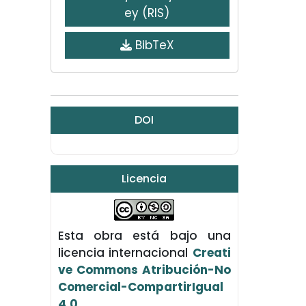
ey (RIS)
BibTeX
DOI
Licencia
Esta obra está bajo una
licencia internacional
Creati
ve Commons Atribución-No
Comercial-CompartirIgual
4.0
.