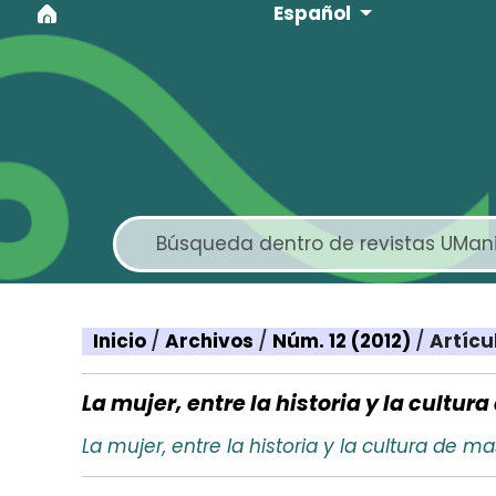
Idioma
Ir al menú de navegación principal
Ir al contenido principal
Ir al pie de página del sitio
Español
Inicio
/
Archivos
/
Núm. 12 (2012)
/
Artícu
La mujer, entre la historia y la cultur
La mujer, entre la historia y la cultura de m