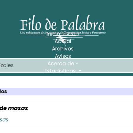
Inicio revista
Actual
Archivos
Avisos
Acerca de
Estadísticas
los
a de masas
asas