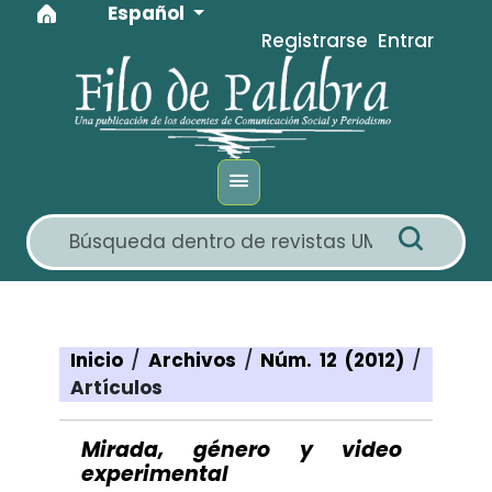
Idioma
Ir al menú de navegación principal
Ir al contenido principal
Ir al pie de página del sitio
Español
Registrarse
Entrar
Inicio
/
Archivos
/
Núm. 12 (2012)
/
Artículos
Mirada, género y video
experimental