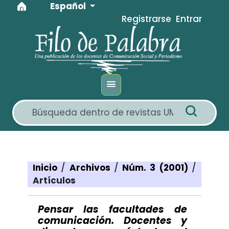
Idioma
Ir al menú de navegación principal
Ir al contenido principal
Ir al pie de página del sitio
Español
Registrarse
Entrar
Inicio
/
Archivos
/
Núm. 3 (2001)
/
Artículos
Pensar las facultades de
comunicación. Docentes y