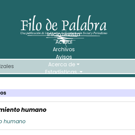
Inicio revista
Actual
Archivos
Avisos
Acerca de
Estadísticas
los
amiento humano
to humano