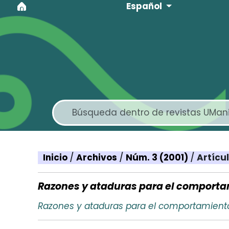
Idioma
Ir al menú de navegación principal
Ir al contenido principal
Ir al pie de página del sitio
Español
Inicio
/
Archivos
/
Núm. 3 (2001)
/
Artícu
Razones y ataduras para el comport
Razones y ataduras para el comportamien