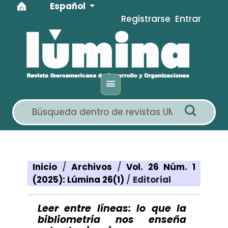
Idioma
Ir al menú de navegación principal
Ir al contenido principal
Ir al pie de página del sitio
Español
Registrarse
Entrar
Inicio
/
Archivos
/
Vol. 26 Núm. 1
(2025): Lúmina 26(1)
/
Editorial
Leer entre líneas: lo que la
bibliometría nos enseña