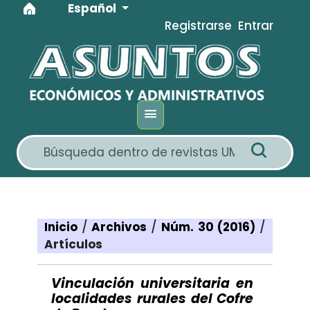
Idioma
Ir al menú de navegación principal
Ir al contenido principal
Ir al pie de página del sitio
Español
Registrarse
Entrar
Inicio
/
Archivos
/
Núm. 30 (2016)
/
Artículos
Vinculación universitaria en
localidades rurales del Cofre