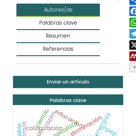
Autores/as
Palabras clave
Resumen
Referencias
Enviar un artículo
Palabras clave
ciencia
educación
razón
energías
dominación.
opep
colonización