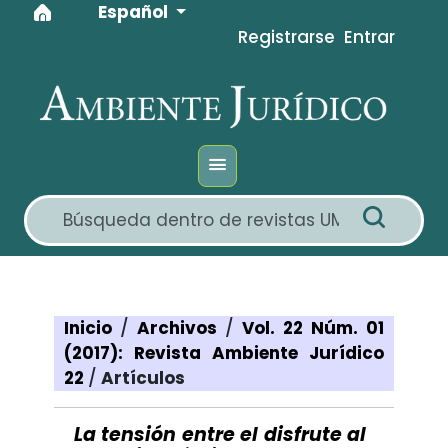
Idioma
Ir al menú de navegación principal
Ir al contenido principal
Ir al pie de página del sitio
Español
Registrarse
Entrar
Inicio
/
Archivos
/
Vol. 22 Núm. 01
(2017): Revista Ambiente Jurídico
22
/
Artículos
La tensión entre el disfrute al