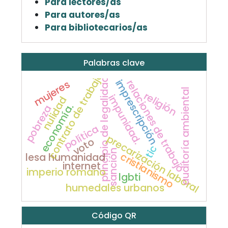
Para lectores/as
Para autores/as
Para bibliotecarios/as
Palabras clave
contrato de trabajo
principio de legalidad
imprescripción
relaciones de trabajo
mujeres
auditoría ambiental
religión
impunidad.
nulidad
economía.
pobreza
política
precarización laboral
voto
tic
sanción
cristianismo
lesa humanidad
internet
imperio romano
lgbti
humedales urbanos
Código QR