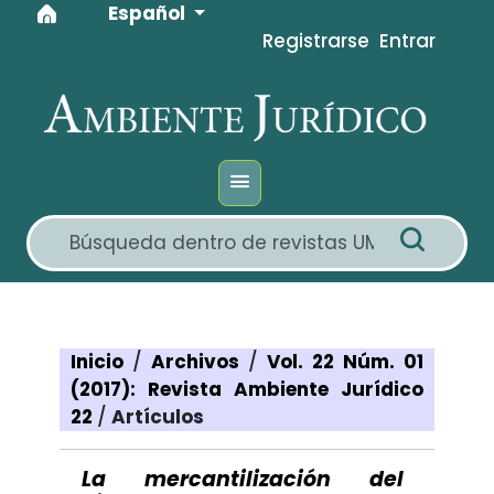
Idioma
Ir al menú de navegación principal
Ir al contenido principal
Ir al pie de página del sitio
Español
Registrarse
Entrar
Inicio
/
Archivos
/
Vol. 22 Núm. 01
(2017): Revista Ambiente Jurídico
22
/
Artículos
La mercantilización del