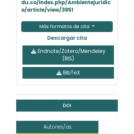
du.co/index.php/Ambientejuridic
o/article/view/3851
Más formatos de cita
Descargar cita
Endnote/Zotero/Mendeley
(RIS)
BibTeX
DOI
Autores/as