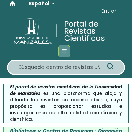
Idioma
Ir al menú de navegación principal
Ir al contenido principal
Ir al pie de página del sitio
Español
Entrar
El portal de revistas científicas de la Universidad
de Manizales
es una plataforma que aloja y
difunde las revistas en acceso abierto, cuyo
propósito es proporcionar estudios e
investigaciones de alta calidad académica y
científica.
Biblioteca y Centro de Recursos
·
Dirección