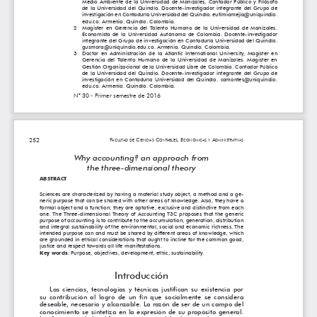
Medio  Ambiente  de  la  Universidad  de  Manizales,  Contador  Público  y  Filósofo  
de la Universidad del Quindío. Docente-investigador integrante del Grupo de 
investigación en Contaduría Universidad del Quindío. eutimiomejia@uniquindio.
edu.co. Armenia. Quindío. Colombia. 
2    Magister  en  Gerencia  del  Talento  Humano  de  la  Universidad  de  Manizales.  
Economista  de  la  Universidad  Autónoma  de  Colombia.  Docente-investigador  
integrante del Grupo de investigación en Contaduría Universidad del Quindío. 
gusmora@uniquindio.edu.co. Armenia. Quindío. Colombia. 
3    Doctor  en  Administración  de  la  Atlantic  International  University,  Magister  en  
Gerencia  del  Talento  Humano  de  la  Universidad  de  Manizales.  Magister  en  
Gestión Organizacional de la Universidad Libre de Colombia. Contador Público 
de la Universidad del Quindío. Docente-investigador integrante del Grupo de 
investigación  en  Contaduría  Universidad  del  Quindío.  camontes@uniquindio.
edu.co. Armenia. Quindío. Colombia.
N° 30 - Primer semestre de 2016
252
F
 C
 C
, E
 A
ACULTAD
DE
IENCIAS
ONTABLES
CONÓMICAS
Y
DMINISTRATIVAS
Why accounting? an approach from 
the three-dimensional theory
ABSTRACT 
Sciences are characterized by having a material study object, a method and a ge
-
neric purpose that can be shared with other areas of knowledge. Also, they have a 
formal object and a function; they are optative, exclusive and distinctive from each 
one.  The  Three-dimensional  Theory  of  Accounting  T3C  proposes  that  the  generic  
purpose of accounting is to contribute to the accumulation, generation, distribution 
and integral sustainability of the environmental, social and economic richness. The 
intended purpose can and must be shared by different areas of knowledge, which 
are grounded in ethical considerations that ought to incline for the common good, 
justice and respect towards all life manifestations.
Key words
: Purpose, objectives, development, ethic, sustainability.
Introducción
Las  ciencias,  tecnologías  y  técnicas  justifican  su  existencia  por  
su  contribución  al  logro  de  un  fin  que  socialmente  se  considera  
deseable, necesario y alcanzable. La razón de ser de un campo del 
conocimiento se sintetiza en la expresión de su propósito general. 