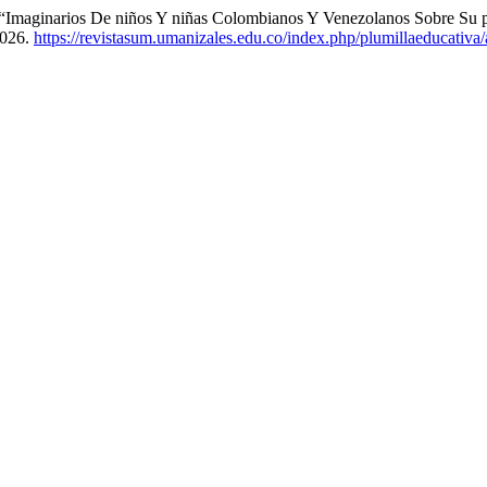
 “Imaginarios De niños Y niñas Colombianos Y Venezolanos Sobre Su 
2026.
https://revistasum.umanizales.edu.co/index.php/plumillaeducativa/