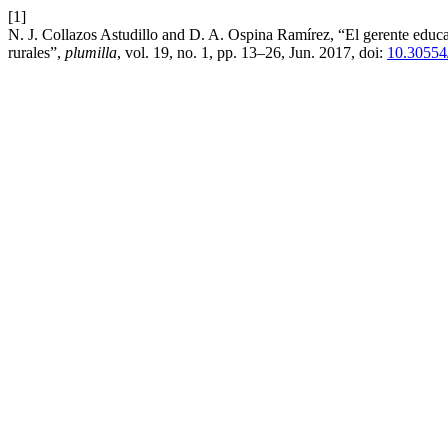
[1]
N. J. Collazos Astudillo and D. A. Ospina Ramírez, “El gerente educ
rurales”,
plumilla
, vol. 19, no. 1, pp. 13–26, Jun. 2017, doi:
10.30554