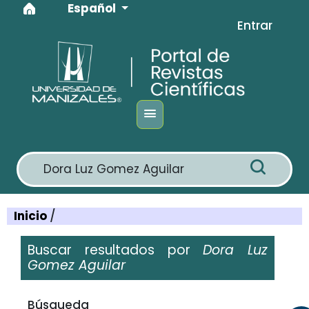
Idioma
Ir al menú de navegación principal
Ir al contenido principal
Ir al pie de página del sitio
Español
Entrar
Inicio
/
Buscar resultados por
Dora Luz
Gomez Aguilar
Filtros avanzados
Búsqueda