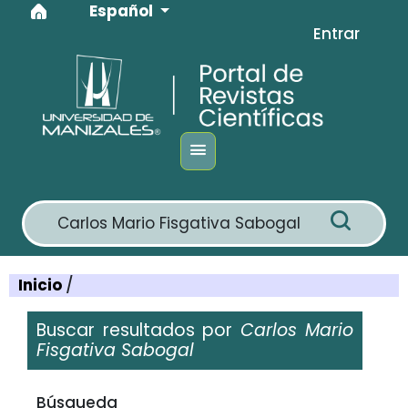
Idioma
Ir al menú de navegación principal
Ir al contenido principal
Ir al pie de página del sitio
Español
Entrar
Inicio
/
Buscar resultados por
Carlos Mario
Fisgativa Sabogal
Filtros avanzados
Búsqueda