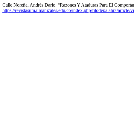
Calle Noreña, Andrés Darío. “Razones Y Ataduras Para El Compor
https://revistasum.umanizales.edu.co/index.php/filodepalabra/article/