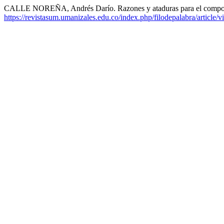
CALLE NOREÑA, Andrés Darío. Razones y ataduras para el compo
https://revistasum.umanizales.edu.co/index.php/filodepalabra/article/