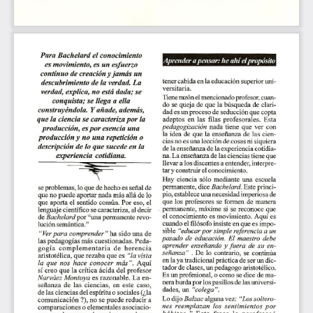
Transparencia y acceso a la información
pública
Reglamentos
Resoluciones
Acuerdos
Gestión Integral
Derechos pecuniarios y valores de
matrícula
Permanencia ESAL
Calendario Académico
Rutas de atención
Este portal usa cookies para mejorar su experiencia de
usuario. Al utilizar nuestro sitio web, usted acepta nuestra
Política de cookies.