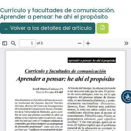
Idioma
Ir al menú de navegación principal
Ir al contenido principal
Ir al pie de página del sitio
Español
Currículo y facultades de comunicación.
Registrarse
Entrar
Aprender a pensar: he ahí el propósito
Descargar
← Volver a los detalles del artículo