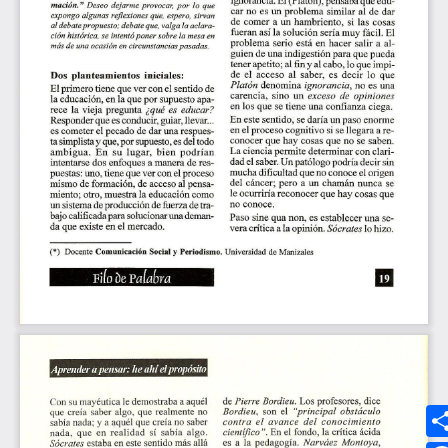
Síguenos
MEDIOS UMANIZALES
UMedia
Canal UM
UMFM Radio
Revistas
Podcast
Directorio