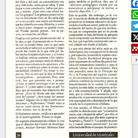
ESTUDIAR EN LA UMANIZALES
Pregrados
Especializaciones
Maestrías
Doctorados
Educación continuada
Video Institucional
Universidad en el Campo
Consultorio Jurídico
NORMATIVAS
Autoridades