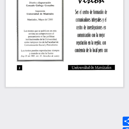
Síguenos
MEDIOS UMANIZALES
UMedia
Canal UM
UMFM Radio
Revistas
Podcast
Directorio