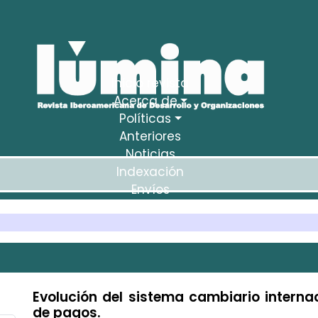
Inicio revista
Acerca de
Políticas
Anteriores
Noticias
Indexación
Envíos
Estadísticas
Evolución del sistema cambiario internac
de pagos.