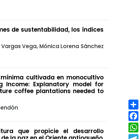
mes de sustentabilidad, los índices
s Vargas Vega, Mónica Lorena Sánchez
a mínima cultivada en monocultivo
ng Income: Explanatory model for
ture coffee plantations needed to
 Rendón
tura que propicie el desarrollo
a de la paz en el Oriente antioqueño