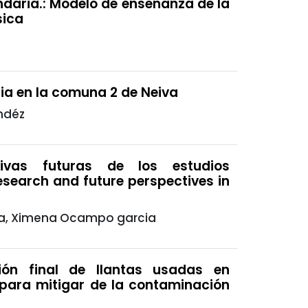
daria.: Modelo de enseñanza de la
sica
ria en la comuna 2 de Neiva
ndéz
tivas futuras de los estudios
research and future perspectives in
ona, Ximena Ocampo garcia
ión final de llantas usadas en
 para mitigar de la contaminación