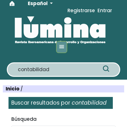
Idioma
Ir al menú de navegación principal
Ir al contenido principal
Ir al pie de página del sitio
Español
Registrarse
Entrar
Inicio
/
Buscar resultados por
contabilidad
Filtros avanzados
Búsqueda