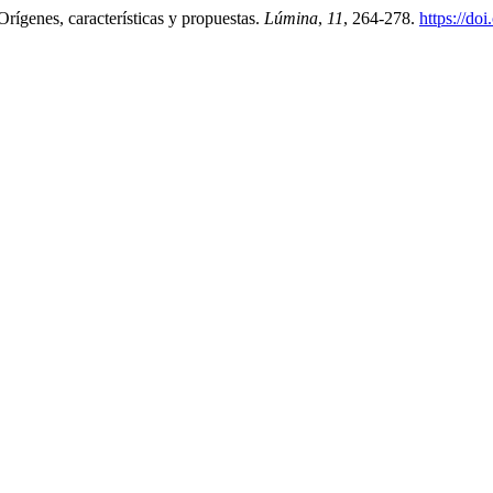
rígenes, características y propuestas.
Lúmina
,
11
, 264-278.
https://do