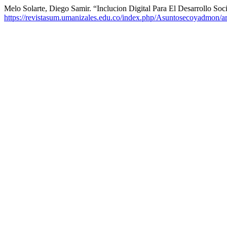
Melo Solarte, Diego Samir. “Inclucion Digital Para El Desarrollo Soc
https://revistasum.umanizales.edu.co/index.php/Asuntosecoyadmon/ar