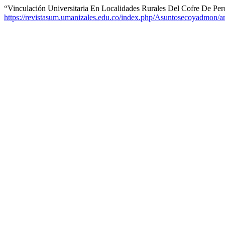
“Vinculación Universitaria En Localidades Rurales Del Cofre De Per
https://revistasum.umanizales.edu.co/index.php/Asuntosecoyadmon/ar