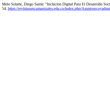
Melo Solarte, Diego Samir. “Inclucion Digital Para El Desarrollo Soc
54,
https://revistasum.umanizales.edu.co/index.php/Asuntosecoyadmo