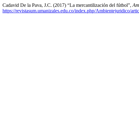
Cadavid De la Pava, J.C. (2017) “La mercantilización del fútbol”,
Amb
https://revistasum.umanizales.edu.co/index.php/Ambientejuridico/arti